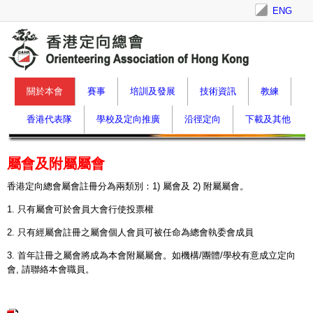
ENG
關於本會
賽事
培訓及發展
技術資訊
教練
香港代表隊
學校及定向推廣
沿徑定向
下載及其他
屬會及附屬屬會
香港定向總會屬會註冊分為兩類別：
1)
屬會及
2)
附屬屬會。
1.
只有屬會可於會員大會行使投票權
2.
只有經屬會註冊之屬會個人會員可被任命為總會執委會成員
3.
首年註冊之屬會將成為本會附屬屬會。如機構
/
團體
/
學校有意成立定向
會
,
請聯絡本會職員。