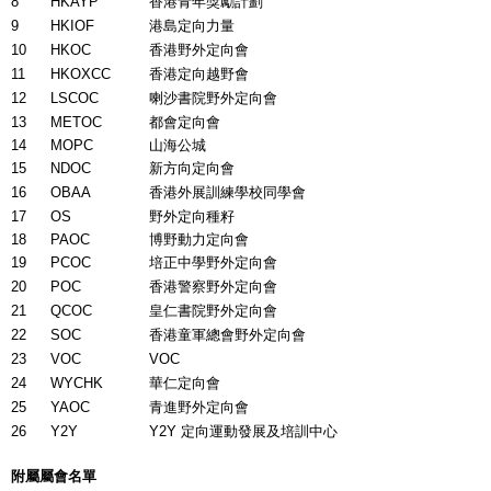
8
HKAYP
香港青年獎勵計劃
9
HKIOF
港島定向力量
10
HKOC
香港野外定向會
11
HKOXCC
香港定向越野會
12
LSCOC
喇沙書院野外定向會
13
METOC
都會定向會
14
MOPC
山海公城
15
NDOC
新方向定向會
16
OBAA
香港外展訓練學校同學會
17
OS
野外定向種籽
18
PAOC
博野動力定向會
19
PCOC
培正中學野外定向會
20
POC
香港警察野外定向會
21
QCOC
皇仁書院野外定向會
22
SOC
香港童軍總會野外定向會
23
VOC
VOC
24
WYCHK
華仁定向會
25
YAOC
青進野外定向會
26
Y2Y
Y2Y 定向運動發展及培訓中心
附屬屬會名單