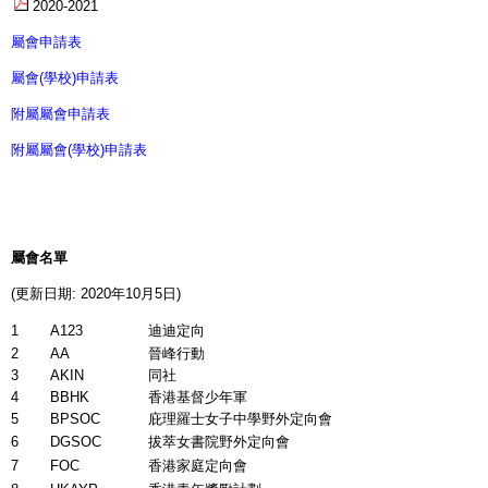
2020-2021
屬會申請表
屬會(學校)申請表
附屬屬會申請表
附屬屬會(學校)申請表
屬會名單
(
更新日期
: 2020
年10
月5
日)
1
A123
迪迪定向
2
AA
晉峰行動
3
AKIN
同社
4
BBHK
香港基督少年軍
5
BPSOC
庇理羅士女子中學野外定向會
6
DGSOC
拔萃女書院野外定向會
7
FOC
香港家庭定向會