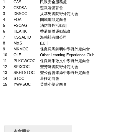
1
CAS
民
眾安全服務處
2
CSDSA
懲教署體育會
3
DBSOC
拔萃男書院野外定向會
4
FOA
圍城追蹤定向會
5
FSOAG
消防野外活動組
6
HEAHK
香港健體運動協會
7
KSSALTD
海
鷗社有限公司
8
M&S
山川
9
MKMOC
保良局馬錦明中學野外定向會
10
OLE
Other Learning Experie
nce Club
11
PLKCWCOC
保良局朱敬文中學野外定
向會
12
SFXCOC
聖芳濟書院野外定向
會
13
SKHTSTOC
聖公會曾肇添中學野外定向會
14
STOC
星徑定向會
15
YWPSOC
英華小學定向會
本會簡介