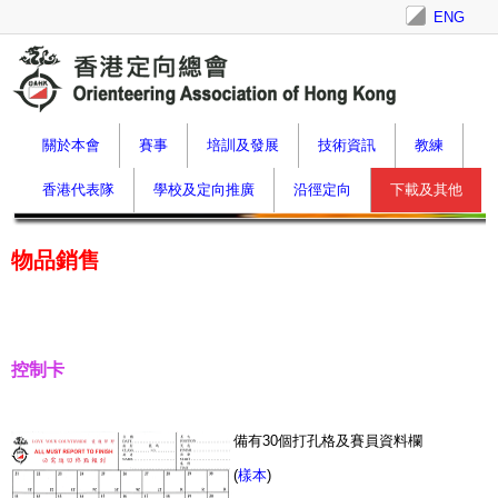
ENG
關於本會
賽事
培訓及發展
技術資訊
教練
香港代表隊
學校及定向推廣
沿徑定向
下載及其他
物品銷售
控制卡
備有30個
打孔
格及賽員資料欄
(
樣本
)