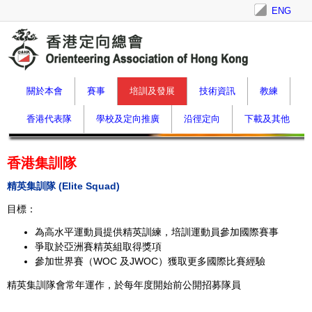
ENG
關於本會
賽事
培訓及發展
技術資訊
教練
香港代表隊
學校及定向推廣
沿徑定向
下載及其他
香港集訓隊
精英集訓隊 (Elite Squad)
目標
：
為高水平運動員提供精英訓練，培訓運動員參加國際賽事
爭取於亞洲賽精英組取得獎項
參加世界賽（
WOC
及
JWOC
）獲取更多國際比賽經驗
精英集訓隊會常年運作，於每年度開始前公開招募隊員