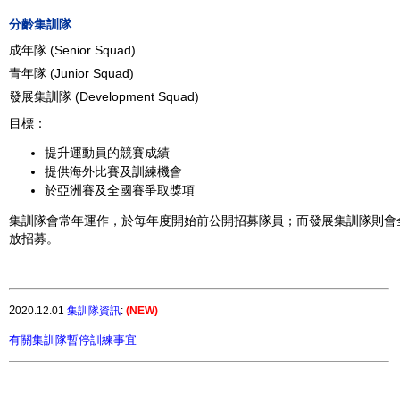
分齡集訓隊
成年隊
(Senior Squad)
青年隊
(Junior Squad)
發展集訓隊
(Development Squad)
目標：
提升運動員的競賽成績
提供海外比賽及訓練機會
於亞洲賽及
全國賽爭取獎項
集訓隊會常年運作，於每年度開始前公開招募隊員；而發展集訓隊則會
放招募。
2
020.
12
.01
集訓隊資訊
:
(NEW)
有關集訓隊暫停訓練事宜