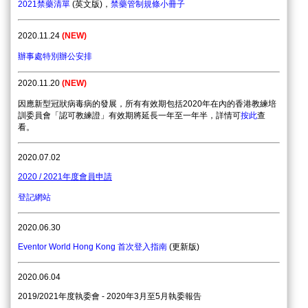
2021禁藥清單
(英文版)，
禁藥管制規條小冊子
2020.11.24
(
NEW)
辦事處特別辦公安排
2020.11.20
(
NEW)
因應新型冠狀病毒病的發展，所有有效期包括
2020
年在內的香港教練培
訓委員會「認可教練證」有效期將延長一年至一年半
，詳情可
按此
查
看。
2020.07.02
2020 / 2021年度會員申請
登記網站
2020.06.30
Eventor World Hong Kong 首次登入指南
(
更
新
版)
2020.06.04
2019/2
021
年度執委會
- 2020
年3月至5月執委報告