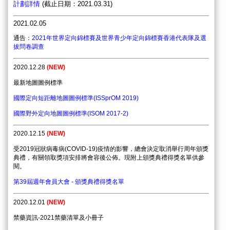
計劃詳情
(截止日期：2021.03.31)
2021.02.05
通告：
2021年世界定向錦標賽及世界青少年定向錦標賽香港代表隊及選
拔問卷調查
2020.12.28
(
NEW)
最新地圖圖例標準
國際定向短距離地圖圖例標準(ISSprOM 2019)
國際野外定向地圖圖例標準(ISOM 2017-2)
2020.12.15
(
NEW)
受
2019
冠狀病毒病
(COVID-19)
疫情的影響，總會決定取消舉行周年頒獎
典禮，有關領取獎項安排將會容後公佈。現附上頒獎典禮得獎名單供參
閱。
第39屆週年會員大會 - 頒獎典禮得獎名單
2020.12.01
(
NEW)
禁藥資訊-2021禁藥清單及小冊子