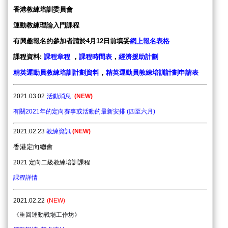
香港教練培訓委員會
運動教練理論入門課程
有興趣報名的參加者請於4月12日前填妥
網上報名表格
課程資料
:
課程章程
，
課程時間表
，
經濟援助計劃
精英運動員教練培訓計劃資料
，
精英運動員教練培訓計劃申請表
2021.03.02
活動消息:
(NEW)
有關2021年的定向賽事或活動的最新安排 (四至六月)
2021.02
.23
教練資訊
(NEW)
香港定向總會
2021 定向二
級教練培訓課程
課程詳情
2021.02.22
(
N
E
W
)
《
重回運動戰場工作坊
》