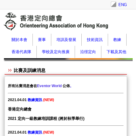
ENG
關於本會
賽事
培訓及發展
技術資訊
教練
香港代表隊
學校及定向推廣
沿徑定向
下載及其他
比賽及訓練消息
所有比賽消息會在
Eventor World
公佈
。
2021.04.01
教練資訊
(
N
E
W
)
香港定向總會
2021 定向
一
級教練培訓課
程 (將於秋季舉行)
2021.04.01
教練資訊
(
N
E
W
)