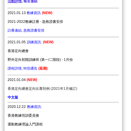
活
動
詳
情
,
報
名
連
結
2021.01.13
教練資訊
(NEW)
2021-2022教練註冊 - 急救證書安排
註冊連結
,
急救證書安排
2021.01.05
訓練資訊
:
(NEW)
香港定向總會
野外定向初階訓練班
(
第一
/
二階段
) - 1
月份
課程詳情
,
特別通告
(延期)
2021.01.04
(NEW)
香港定向總會
定向比賽則例 (
2021
年1
月修訂)
中文版
2020.12.22
教練資訊
:
香港教練培訓委員會
運動教練理論入門課程