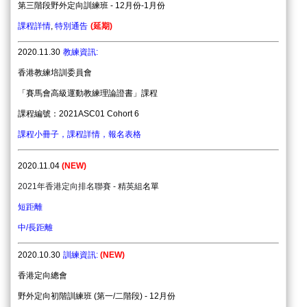
第三階段野外定向訓練班 - 12月份-1月份
課程詳情
,
特別通告
(延期)
2020.11.30
教練資訊
:
香港教練培訓委員會
「賽馬會高級運動教練理論證書」課程
課程編號：
2021ASC01 Cohort 6
課程小冊子
，
課程詳情
，
報名表格
2020.11.04
(NEW)
2021年香港定向排名聯賽 - 精英組
名
單
短距離
中/長距離
2020.10.30
訓練資訊
:
(NEW)
香港定向總會
野外定向初階訓練班
(
第一
/
二階段
) - 12
月份