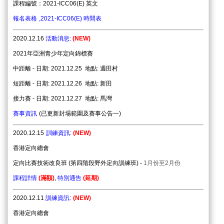
課程編號：
2021-ICC06(E) 英文
報名表格
,
2021-ICC06(E) 時間表
2020.
12
.16
活動消息:
(NEW)
2021年亞洲青少年定向錦標賽
中距離 -
日期:
2021.12.25 地點:
週田村
短距離 -
日期:
2021.12.26 地點: 新田
接力賽 -
日期:
2021.12.27 地點: 馬灣
賽事資訊
(已更新封場範圍及賽事公告一)
2020.12.15
訓練資訊
:
(NEW)
香港定向總會
定
向
比
賽
技
術
改
良
班 (第四階段野外定向訓練班) -
1
月份
至2月份
課程詳情
(滿額
)
,
特別通告
(延期)
2020.12.11
訓練資訊
:
(NEW)
香港定向總會