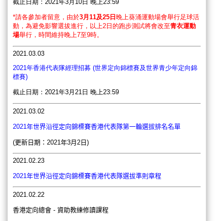
截止日期：2021年3月10日 晚上23:59
*
請各參加者留意，由於
3
月
11
及
25
日
晚上葵涌運動場會舉行足球活
動，為避免影響選拔進行，以上
2
日的跑步測試將會改至
青衣運動
場
舉行，時間維持晚上
7
至
9
時。
2021.03.03
2021年香港代表隊經理招募 (世界定向錦標賽及世界青少年定向錦
標賽)
截止日期：2021年3月21日 晚上23:59
2021.03.02
2021年世界沿徑定向錦標賽香港代表隊第一輪選拔排名名單
(更新日期：2021年3月2日)
2021.02.23
2021年世界沿徑定向錦標賽香港代表隊選拔準則章程
2021.02.22
香港定向總會 - 資助教練修讀課程