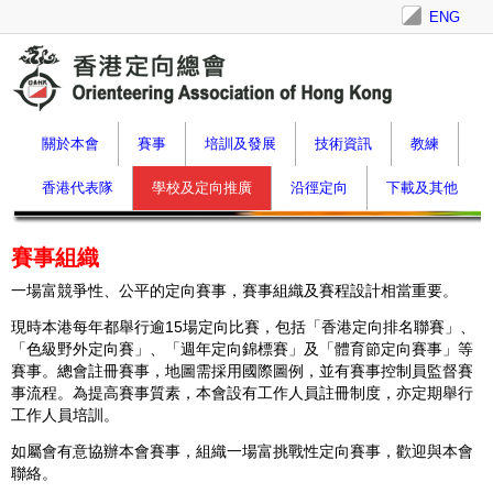
ENG
關於本會
賽事
培訓及發展
技術資訊
教練
香港代表隊
學校及定向推廣
沿徑定向
下載及其他
賽事組織
一場富競爭性、公平的定向賽事，賽事組織及賽程設計相當重要。
現時本港每年都舉行逾
15
場定向比賽，包括「香港定向排名聯賽」、
「色級野外定向賽」、「週年定向錦標賽」及「體育節定向賽事」等
賽事。總會註冊賽事，地圖需採用國際
圖例，並有賽事控制員監督賽
事流程。為提高賽事質素，本會設有工作人員註冊制度，亦定期舉行
工作人員培訓。
如屬會有意協辦本會賽事，組織一場富挑戰性定向賽事，歡迎與本會
聯絡。