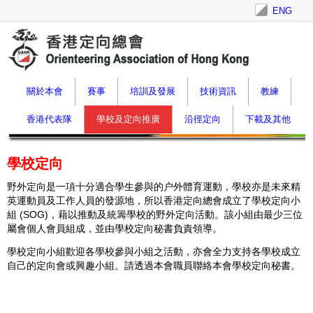
ENG
關於本會
賽事
培訓及發展
技術資訊
教練
香港代表隊
學校及定向推廣
沿徑定向
下載及其他
學校定向
野外定向是一項十分適合學生參與的户外體育運動，
學校亦是未來精
英運動員及工作人員的發源地，
所以香港定向總會成立了學校定向小
組
(SOG)，
藉以推動及統籌學校的野外定向活動。該小組由最少三位
屬會個人會員組成，
並由學校定向秘書負責領導。
學校定向小組歡迎各學校參與小組之活動，
亦會全力支持各學校成立
自己的定向會或興趣小組。請透過本會職員聯絡本會學校定向秘書
。