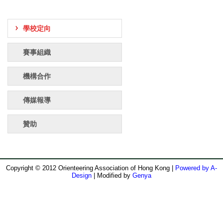
學校定向
賽事組織
機構合作
傳媒報導
贊助
Copyright © 2012 Orienteering Association of Hong Kong |
Powered by A-
Design
| Modified by
Genya