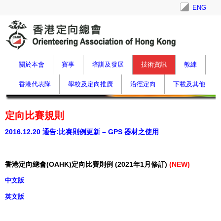
ENG
關於本會
賽事
培訓及發展
技術資訊
教練
香港代表隊
學校及定向推廣
沿徑定向
下載及其他
定向比賽規則
2016.12.20
通告:比賽則例更新 – GPS 器材之使用
香港定向總會
(OAHK)
定向比賽則例 (
2021
年1
月修訂)
(NEW)
中文版
英文版